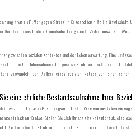
 fungieren als Puffer gegen Stress. In Krisenzeiten hilft die Gewissheit,
en. Darüber hinaus fördern Freundschaften gesunde Verhaltensweisen. Wir si
menhang zwischen sozialen Kontakten und der Lebenserwartung. Eine umfass
ikant höhere Überlebenschance. Der positive Effekt auf die Gesundheit ist d
idenz verwandelt den Aufbau eines sozialen Netzes von einer reinen 
 Sie eine ehrliche Bestandsaufnahme Ihrer Bezi
hält es sich mit unserer Beziehungsarchitektur. Viele von uns haben ein vages
konzentrischen Kreise
. Stellen Sie sich Ihr soziales Netz nicht als eine l
lft, Klarheit über die Struktur und die potenziellen Lücken in Ihrem Unters