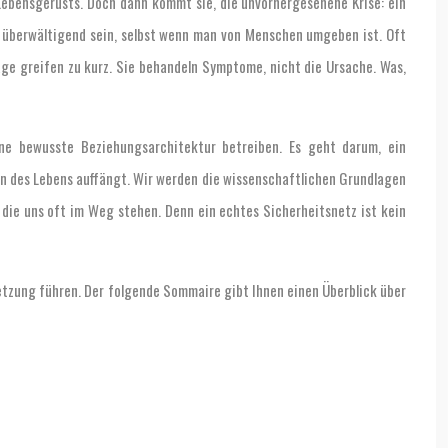
n Lebensgerüsts. Doch dann kommt sie, die unvorhergesehene Krise: ein
nn überwältigend sein, selbst wenn man von Menschen umgeben ist. Oft
ge greifen zu kurz. Sie behandeln Symptome, nicht die Ursache. Was,
ine bewusste Beziehungsarchitektur betreiben. Es geht darum, ein
en des Lebens auffängt. Wir werden die wissenschaftlichen Grundlagen
die uns oft im Weg stehen. Denn ein echtes Sicherheitsnetz ist kein
msetzung führen. Der folgende Sommaire gibt Ihnen einen Überblick über