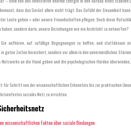
slauf – viele von uns investieren enorme Energie in den Aufbau eines stabile
ch bewusst, dass das Gerüst allein nicht trägt. Das Gefühl der Einsamkeit ka
ter Leute gehen » oder unsere Freundschaften pflegen. Doch diese Ratschlä
u haben, sondern darin, unsere Beziehungen wie ein Architekt zu entwerfen?
ie Sie aufhören, auf zufällige Begegnungen zu hoffen, und stattdessen e
r in guten Zeiten bereichert, sondern vor allem in den unvermeidlichen Stürm
s Netzwerks an die Hand geben und die psychologischen Hürden überwinden, 
hritt für Schritt von der wissenschaftlichen Erkenntnis bis zur praktischen U
krisenfestes soziales Netz zu errichten.
Sicherheitsnetz
en wissenschaftlichen Fakten über soziale Bindungen