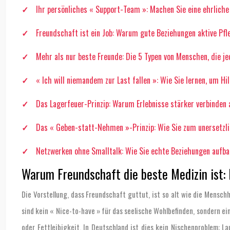
Ihr persönliches « Support-Team »: Machen Sie eine ehrlic
Freundschaft ist ein Job: Warum gute Beziehungen aktive Pfl
Mehr als nur beste Freunde: Die 5 Typen von Menschen, die j
« Ich will niemandem zur Last fallen »: Wie Sie lernen, um Hi
Das Lagerfeuer-Prinzip: Warum Erlebnisse stärker verbinden 
Das « Geben-statt-Nehmen »-Prinzip: Wie Sie zum unersetzl
Netzwerken ohne Smalltalk: Wie Sie echte Beziehungen aufbau
Warum Freundschaft die beste Medizin ist:
Die Vorstellung, dass Freundschaft guttut, ist so alt wie die Mensc
sind kein « Nice-to-have » für das seelische Wohlbefinden, sondern e
oder Fettleibigkeit. In Deutschland ist dies kein Nischenproblem: 