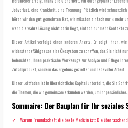
Beruflicher Erfolg, finanzielle Sicherheit, ein durchgeplanter Leben
Jobverlust, eine Krankheit, eine Trennung. Plötzlich wird schmerzli
hören wir den gut gemeinten Rat, wir müssten einfach nur « mehr un
wenn die wahre Lösung nicht darin liegt, einfach nur mehr Kontakte z
Dieser Artikel verfolgt einen anderen Ansatz. Er zeigt Ihnen, w
widerstandsfähiges soziales Ökosystem zu schaffen, das Sie nicht nu
beleuchten, Ihnen praktische Werkzeuge zur Analyse und Pflege Ihre
Zufallsprodukt, sondern das Ergebnis gezielter und liebevoller Arbeit.
Dieser Leitfaden ist in übersichtliche Kapitel unterteilt, die Sie Sc
die Themen, die wir gemeinsam erkunden werden, um Ihr persönliches, 
Sommaire: Der Bauplan für Ihr soziales 
Warum Freundschaft die beste Medizin ist: Die überraschend